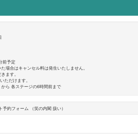
日
分前予定
いた場合はキャンセル料は発生いたしません。
だきます。
みいただけます。
:00 から 各ステージの6時間前まで
ット予約フォーム （笑の内閣 扱い）