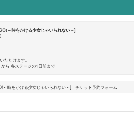
ET!GO!GO!～時をかける少女じゃいられない～]
日
みいただけます。
:00 から 各ステージの1日前まで
JET!GO!GO!～時をかける少女じゃいられない～] チケット予約フォーム