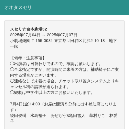
オオタスセリ
スセリ☆台本劇場32
2025年07月04日 ～ 2025年07月07日
小劇場楽園 〒155-0031 東京都世田谷区北沢2-10-18 地下
一階
【備考・注意事項】
◯出演者は日替わりですので、確認お願いします。
◯全席指定ですが、開演時間に未着の方は、補助椅子にご案
内する場合がございます。
◯連絡なしで未着の場合、チケット取り置きシステムよりキ
ャンセル料の請求が送られます。
◯観劇は中学生以上の方にお願いいたします。
7月4日(金)14:00（お席は開演５分前に出す補助席になりま
す）
綾田俊樹 水島裕子 あぜち守&亀田雪人 華村りこ 林愛
子