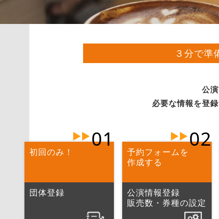
３分で準
公演
必要な情報を登録
01
02
初回のみ！
予約フォームを
作成する
団体登録
公演情報登録
販売数・券種の設定